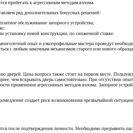
тся прибегать к агрессивным методам взлома.
тавляем ряд дополнительных бонусных решений:
сплатное обслуживание запорного устройства;
ме;
ли установку новой конструкции, по сниженной ставке.
ноголетний опыт и узкопрофильные мастера проведут необходи
ться с любым замочным механизмом старого или нового образца
ю дверей. Цена вопроса также стоит на первом месте. Пользуя
днее, чем вскрывать дверь самостоятельно. При отсутствии оп
мости применения агрессивных методов взлома. Запорное устрой
ромедление создает риск возникновения чрезвычайной ситуации:
ся после подтверждения личности. Необходимо предъявить паспо