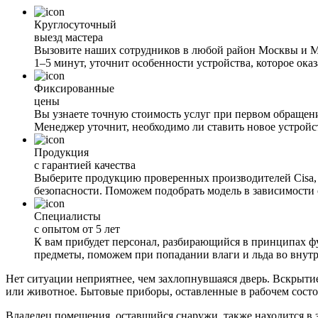
Круглосуточный
выезд мастера
Вызовите наших сотрудников в любой район Москвы и Мос
1–5 минут, уточнит особенности устройства, которое оказа
Фиксированные
цены
Вы узнаете точную стоимость услуг при первом обращени
Менеджер уточнит, необходимо ли ставить новое устройс
Продукция
с гарантией качества
Выберите продукцию проверенных производителей Cisa, B
безопасности. Поможем подобрать модель в зависимости 
Специалисты
с опытом от 5 лет
К вам прибудет персонал, разбирающийся в принципах ф
предметы, поможем при попадании влаги и льда во внутр
Нет ситуации неприятнее, чем захлопнувшаяся дверь. Вскрыти
или животное. Бытовые приборы, оставленные в рабочем состоя
Владелец помещения, оставшийся снаружи, также находится в