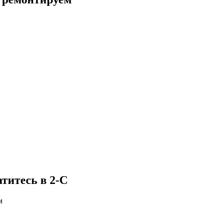
титесь в 2-С
м