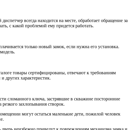
испетчер всегда находится на месте, обработает обращение за
нать, с какой проблемой ему придется работать.
ачивается только новый замок, если нужна его установка.
модель.
аталоге товары сертифицированы, отвечают к требованиям
 и других характеристик.
сти сломанного ключа, застрявшие в скважине посторонние
 резкого захлопывания створок.
помещении могут остаться маленькие дети, пожилой человек
е.
 дверь неизбежно приведут к повреждениям механизма замка и