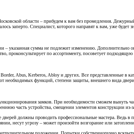
ковской области – прибудем к вам без промедления. Дежурный д
лось заперто. Специалист, которого направят к вам, уже будет з
и – указанная сумма не подлежит изменению. Дополнительно опл
тво, проконсультирует по ассортименту, посоветует подходящую 
order, Abus, Kerberos, Abloy и других. Все представленные в к
от необходимых функций, степени защиты, внешнего вида двери
ункционирования замков. При необходимости сможем вынуть ча
еннюю часть устройства, смещении элементов конструкции из-за
е дверей должны проводить профессиональные мастера. Ведь в 
нии, несут угрозу – может произойти возгорание или затоплени
 затруднительном положении. Попытки собственноручно вскрыть